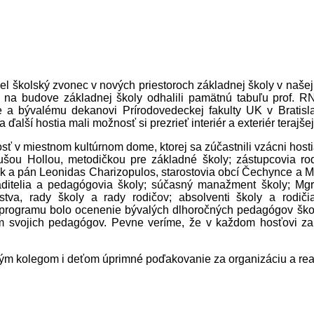
nel školský zvonec v nových priestoroch základnej školy v naše
sme na budove základnej školy odhalili pamätnú tabuľu prof. 
e a bývalému dekanovi Prírodovedeckej fakulty UK v Bratisla
ďalší hostia mali možnosť si prezrieť interiér a exteriér terajše
sť v miestnom kultúrnom dome, ktorej sa zúčastnili vzácni hos
šou Hollou, metodičkou pre základné školy; zástupcovia rodi
 a pán Leonidas Charizopulos, starostovia obcí Čechynce a Ma
riaditelia a pedagógovia školy; súčasný manažment školy; Mgr
stva, rady školy a rady rodičov; absolventi školy a rodiči
programu bolo ocenenie bývalých dlhoročných pedagógov školy
ím svojich pedagógov. Pevne veríme, že v každom hosťovi z
m kolegom i deťom úprimné poďakovanie za organizáciu a reali