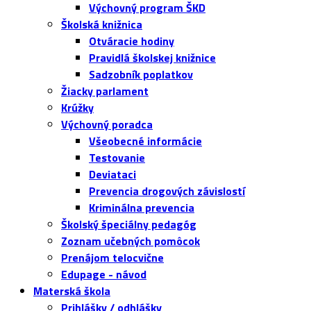
Výchovný program ŠKD
Školská knižnica
Otváracie hodiny
Pravidlá školskej knižnice
Sadzobník poplatkov
Žiacky parlament
Krúžky
Výchovný poradca
Všeobecné informácie
Testovanie
Deviataci
Prevencia drogových závislostí
Kriminálna prevencia
Školský špeciálny pedagóg
Zoznam učebných pomôcok
Prenájom telocvične
Edupage - návod
Materská škola
Prihlášky / odhlášky