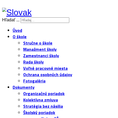
Hľadať ...
Úvod
O škole
Stručne o škole
Manažment školy
Zamestnanci školy
Rada školy
Voľné pracovné miesta
Ochrana osobných údajov
Fotogaléria
Dokumenty
Organizačný poriadok
Kolektívna zmluva
Stratégia bez násilia
Školský poriadok