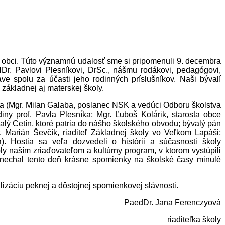
j obci. Túto významnú udalosť sme si pripomenuli 9. decembra
RNDr. Pavlovi Plesníkovi, DrSc., nášmu rodákovi, pedagógovi,
ve spolu za účasti jeho rodinných príslušníkov. Naši bývalí
j základnej aj materskej školy.
tia (Mgr. Milan Galaba, poslanec NSK a vedúci Odboru školstva
ny prof. Pavla Plesníka; Mgr. Ľuboš Kolárik, starosta obce
lý Cetín, ktoré patria do nášho školského obvodu; bývalý pán
. Marián Ševčík, riaditeľ Základnej školy vo Veľkom Lapáši;
a). Hostia sa veľa dozvedeli o histórii a súčasnosti školy
 naším zriaďovateľom a kultúrny program, v ktorom vystúpili
anechal tento deň krásne spomienky na školské časy minulé
záciu peknej a dôstojnej spomienkovej slávnosti.
PaedDr. Jana Ferenczyová
riaditeľka školy