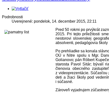
Podrobnosti
Uverejnené: pondelok, 14. december 2015, 22:11
Pred 50 rokmi po prvýkrát zaz
2015. Pri tejto príležitosti 
nestorovi slovenskej geografi
absolventi, pedagógovia školy a 
Po prehliadke sa konala slávno
OÚ v Nitre spolu s Mgr. Danu
Golianovo; pán Róbert Kupeček
starosta Pavol Sitár; bývalí 
členovia obecného zastupiteľ
z videoprezentácie. Súčasťou 
deti a žiaci školy pod veden
i súčasné.
Zároveň vyjadrujem zúčastnený