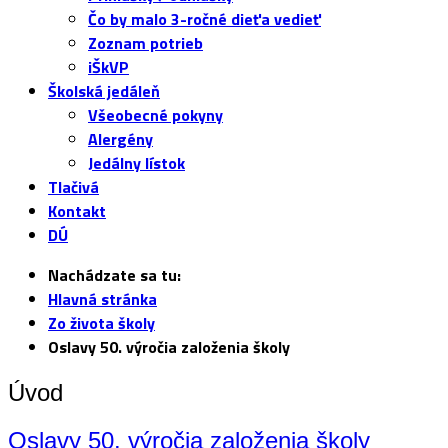
Čo by malo 3-ročné dieťa vedieť
Zoznam potrieb
iŠkVP
Školská jedáleň
Všeobecné pokyny
Alergény
Jedálny lístok
Tlačivá
Kontakt
DÚ
Nachádzate sa tu:
Hlavná stránka
Zo života školy
Oslavy 50. výročia založenia školy
Úvod
Oslavy 50. výročia založenia školy