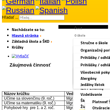
Hľadať ...
Úvod
Nachádzate sa tu:
Hlavná stránka
O škole
Základná škola a ŠKD
Stručne o škole
Dokumenty
Krúžky
Manažment škol
Organizačný por
Základná škola a ŠKD
Zamestnanci ško
Kolektívna zmlu
Prihlášky / odhl
Materská škola
Rada školy
Stratégia bez ná
Organizácia ško
Prihlášky / odhl
Záujmová činnosť
Školská jedáleň
Voľné pracovné
Školský poriado
Triednictvo
Čo by malo 3-ro
Všeobecné poky
Tlačivá
Ochrana osobný
Správa o VVČ
Rozvrh hodín
pre žiako
Zoznam potrieb
Alergény
Fotogaléria
Kontakt
Zmluvy, faktúry
Zvonenie
pre deti 
iŠkVP
Jedálny lístok
DÚ
IŽK / Známky
pre deti 
Vzdelávanie
Názov krúžku
Vedie
Učíme sa slovenčinu (9. roč.)
Mgr. Michaličková
Školská knižnica
Platnosť 
Učíme sa matematiku (9. roč.)
Mgr. Liptáková
Žiacky parlamen
iŠkVP
Otváracie
Pohybové hry pre 1. a 2. roč.
Mgr. Čurgaliová