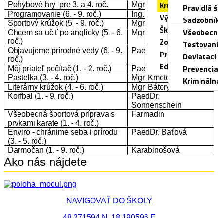
Krúžky
Pohybové hry pre 3. a 4. roč.
Mgr. Pauerová
Hodnoteni
Pravidlá š
Programovanie (6. - 9. roč.)
Ing. Ďurina
Výchovný porad
Prierezov
Sadzobník
Športový krúžok (5. - 9. roč.)
Mgr. Války
Školský špeciál
Vzdelávan
Všeobecn
Chcem sa učiť po anglicky (5. - 6.
Mgr. Mikulová
Zoznam učebný
roč.)
Programy
Testovan
Objavujeme prírodné vedy (6. - 9.
PaedDr. Hudecová
Prenájom telocv
Výchovný
Deviataci
roč.)
Edupage - návo
Prevencia
Môj priateľ počítač (1. - 2. roč.)
PaedDr. Krištofíková
Pastelka (3. - 4. roč.)
Mgr. Kmetová
Krimináln
Literárny krúžok (4. - 6. roč.)
Mgr. Bátoryová
Korfbal (1. - 9. roč.)
PaedDr.
Sonnenschein
Všeobecná športová príprava s
Farmadin
prvkami karate (1. - 4. roč.)
Enviro - chránime seba i prírodu
PaedDr. Baťová
(3. - 5. roč.)
Ďarmočan (1. - 9. roč.)
Karabinošová
Ako nás nájdete
NAVIGOVAŤ DO ŠKOLY
48.271594 N, 18.190596 E