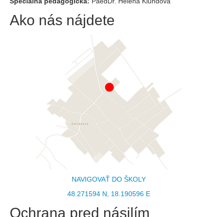
Špeciálna pedagogička:
PaedDr. Helena Klundová
Ako nás nájdete
NAVIGOVAŤ DO ŠKOLY
48.271594 N, 18.190596 E
Ochrana pred násilím