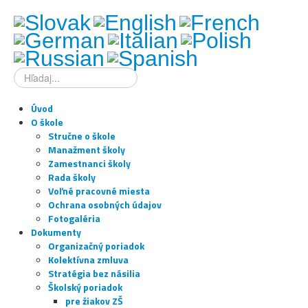
Hľadať
...
Úvod
O škole
Stručne o škole
Manažment školy
Zamestnanci školy
Rada školy
Voľné pracovné miesta
Ochrana osobných údajov
Fotogaléria
Dokumenty
Organizačný poriadok
Kolektívna zmluva
Stratégia bez násilia
Školský poriadok
pre žiakov ZŠ