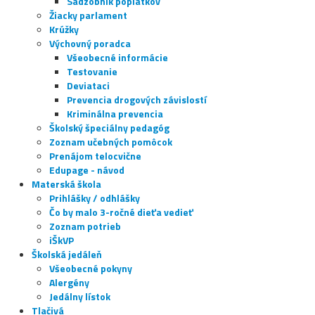
Sadzobník poplatkov
Žiacky parlament
Krúžky
Výchovný poradca
Všeobecné informácie
Testovanie
Deviataci
Prevencia drogových závislostí
Kriminálna prevencia
Školský špeciálny pedagóg
Zoznam učebných pomôcok
Prenájom telocvične
Edupage - návod
Materská škola
Prihlášky / odhlášky
Čo by malo 3-ročné dieťa vedieť
Zoznam potrieb
iŠkVP
Školská jedáleň
Všeobecné pokyny
Alergény
Jedálny lístok
Tlačivá