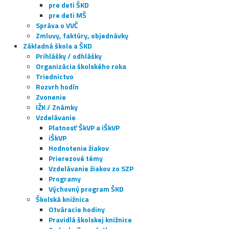
pre deti ŠKD
pre deti MŠ
Správa o VVČ
Zmluvy, faktúry, objednávky
Základná škola a ŠKD
Prihlášky / odhlášky
Organizácia školského roka
Triednictvo
Rozvrh hodín
Zvonenie
IŽK / Známky
Vzdelávanie
Platnosť ŠkVP a iŠkVP
iŠkVP
Hodnotenie žiakov
Prierezové témy
Vzdelávanie žiakov zo SZP
Programy
Výchovný program ŠKD
Školská knižnica
Otváracie hodiny
Pravidlá školskej knižnice