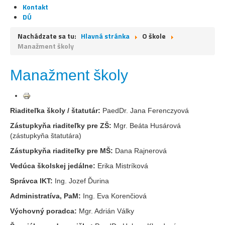
Kontakt
DÚ
Nachádzate sa tu:
Hlavná stránka
O škole
Manažment školy
Manažment školy
Riaditeľka školy / štatutár:
PaedDr. Jana Ferenczyová
Zástupkyňa riaditeľky pre ZŠ:
Mgr. Beáta Husárová
(zástupkyňa štatutára)
Zástupkyňa riaditeľky pre MŠ:
Dana Rajnerová
Vedúca školskej jedálne:
Erika Mistríková
Správca IKT:
Ing. Jozef Ďurina
Administratíva, PaM:
Ing. Eva Korenčiová
Výchovný poradca:
Mgr. Adrián Války