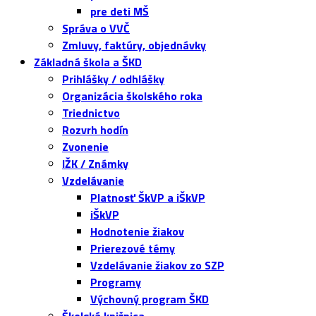
pre deti MŠ
Správa o VVČ
Zmluvy, faktúry, objednávky
Základná škola a ŠKD
Prihlášky / odhlášky
Organizácia školského roka
Triednictvo
Rozvrh hodín
Zvonenie
IŽK / Známky
Vzdelávanie
Platnosť ŠkVP a iŠkVP
iŠkVP
Hodnotenie žiakov
Prierezové témy
Vzdelávanie žiakov zo SZP
Programy
Výchovný program ŠKD