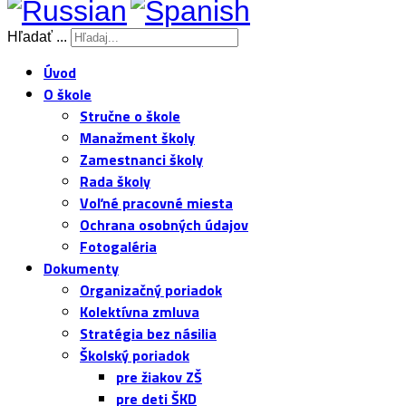
Hľadať ...
Úvod
O škole
Stručne o škole
Manažment školy
Zamestnanci školy
Rada školy
Voľné pracovné miesta
Ochrana osobných údajov
Fotogaléria
Dokumenty
Organizačný poriadok
Kolektívna zmluva
Stratégia bez násilia
Školský poriadok
pre žiakov ZŠ
pre deti ŠKD