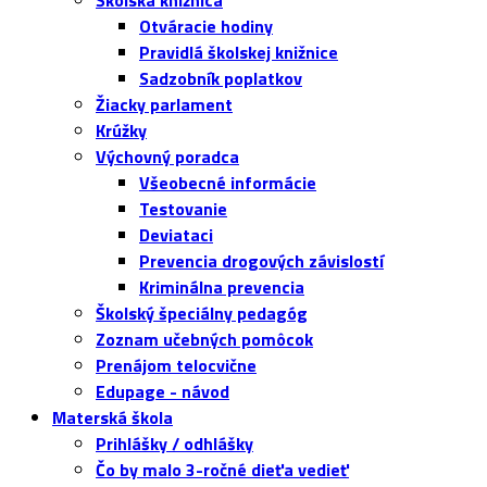
Školská knižnica
Otváracie hodiny
Pravidlá školskej knižnice
Sadzobník poplatkov
Žiacky parlament
Krúžky
Výchovný poradca
Všeobecné informácie
Testovanie
Deviataci
Prevencia drogových závislostí
Kriminálna prevencia
Školský špeciálny pedagóg
Zoznam učebných pomôcok
Prenájom telocvične
Edupage - návod
Materská škola
Prihlášky / odhlášky
Čo by malo 3-ročné dieťa vedieť