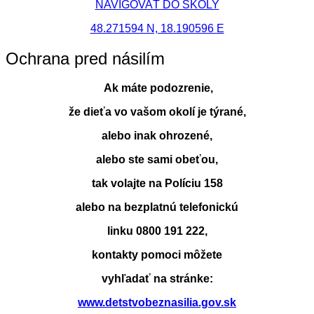
NAVIGOVAŤ DO ŠKOLY
48.271594 N, 18.190596 E
Ochrana pred násilím
Ak máte podozrenie,
že dieťa vo vašom okolí je týrané,
alebo inak ohrozené,
alebo ste sami obeťou,
tak volajte na Políciu 158
alebo na bezplatnú telefonickú
linku 0800 191 222,
kontakty pomoci môžete
vyhľadať na stránke:
www.detstvobeznasilia.gov.sk