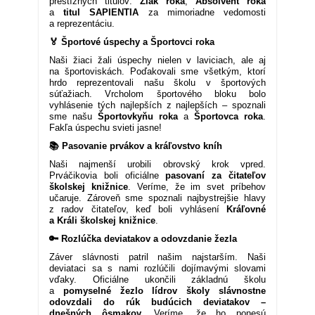
prestížnych titulov:
Žiak roka
,
Absolvent roka
a
titul SAPIENTIA
za mimoriadne vedomosti
a reprezentáciu.
🏅 Športové úspechy a Športovci roka
Naši žiaci žali úspechy nielen v laviciach, ale aj
na športoviskách. Poďakovali sme všetkým, ktorí
hrdo reprezentovali našu školu v športových
súťažiach. Vrcholom športového bloku bolo
vyhlásenie tých najlepších z najlepších – spoznali
sme našu
Športovkyňu roka
a
Športovca roka
.
Fakľa úspechu svieti jasne!
📚 Pasovanie prvákov a kráľovstvo kníh
Naši najmenší urobili obrovský krok vpred.
Prváčikovia boli oficiálne
pasovaní za čitateľov
školskej knižnice
. Veríme, že im svet príbehov
učaruje. Zároveň sme spoznali najbystrejšie hlavy
z radov čitateľov, keď boli vyhlásení
Kráľovné
a Králi školskej knižnice
.
🔑 Rozlúčka deviatakov a odovzdanie žezla
Záver slávnosti patril našim najstarším. Naši
deviataci sa s nami rozlúčili dojímavými slovami
vďaky. Oficiálne ukončili základnú školu
a
pomyselné žezlo lídrov školy slávnostne
odovzdali do rúk budúcich deviatakov –
dnešných ôsmakov
. Veríme, že ho ponesú