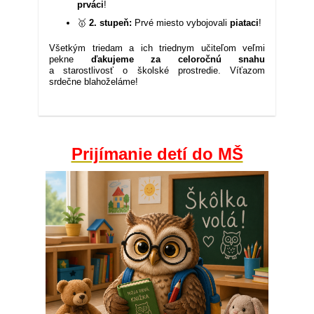
prváci
!
🥇
2. stupeň:
Prvé miesto vybojovali
piataci
!
Všetkým triedam a ich triednym učiteľom veľmi
pekne
ďakujeme za celoročnú snahu
a starostlivosť o školské prostredie. Víťazom
srdečne blahoželáme!
Veľké
finále
celoročného
bodovania
tried!
Prijímanie detí do MŠ
🏆: