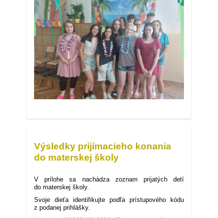
🌴
Aloha,
deviataci!
Veľkolepá
rozlúčka
Výsledky prijímacieho konania
v
havajskom
do materskej školy
štýle
🌺:
26. 6. 2026
V prílohe sa nachádza zoznam prijatých detí
do materskej školy.
Svoje dieťa identifikujte podľa p
rístupového kódu
z podanej prihlášky.