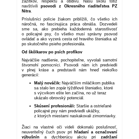
zážitkov, rešpektu a obdivu. Našu školu totiž
navštívili
psovodi z Okresného riaditeľstva PZ
Nitra
.
Príslušníci polície žiakom priblížili, čo všetko ich
náročná, no fascinujúca práca obnáša. Dozvedeli
sme sa, ako prebieha každodenná starostlivosť
o policajné psy, čo všetko musí správny psovod
ovládať a ako vyzerá cesta od hravého šteniatka až
po skutočného psieho profesionála.
Od škôlkarov po psích profíkov
Najväčšie nadšenie, pochopiteľne, vyvolali samotní
štvornohí pomocníci. Psovodi nám ich predviedli
v plnej kráse a predstavili nám hneď niekoľko
generácií:
Malý nováčik:
Najväčším miláčikom publika
sa stalo len zopár týždňové šteniatko, ktoré
s výcvikom ešte len začína, no už teraz
ukázalo obrovský potenciál.
Skúsení profesionáli:
Staršie a ostrieľané
policajné psy nám predviedli ukážky,
z ktorých miestami naskakovali zimomriavky.
Žiaci na vlastné oči videli dokonalú poslušnosť,
neuveriteľný čuch psov pri
hľadaní a označovaní
výbušnín
a dychberúcu akciu pri
zadržaní