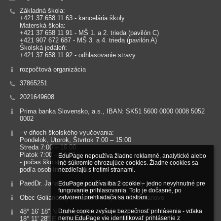
Základná škola:
+421 37 658 11 63 - kancelária školy
Materská škola:
+421 37 658 11 91 - MŠ 1. a 2. trieda (pavilón C)
+421 907 672 687 - MŠ 3. a 4. trieda (pavilón A)
Školská jedáleň:
+421 37 658 11 92 - odhlasovanie stravy
rozpočtová organizácia
37865251
2021649608
Prima banka Slovensko, a.s., IBAN: SK51 5600 0000 0008 5052
0002
- v dňoch školského vyučovania:
Pondelok, Utorok, Štvrtok 7:00 – 15:00
Streda 7:00 – 16:00
Piatok 7:00 – 14:00
EduPage nepoužíva žiadne reklamné, analytické alebo 
- počas školských prázdnin:
iné súkromie ohrozujúce cookies. Žiadne cookies sa 
podľa osobitného režimu
nezdieľajú s tretími stranami.

PaedDr. Jana Ferenczyová, riaditeľka školy
EduPage používa iba 2 cookie – jedno nevyhnutné pre 
fungovanie prihlasovania. Toto je dočasné, po 
Obec Golianovo, Golianovo 400, 951 08 Golianovo
zatvorení prehliadača sa odstráni.

48° 16' 18" N - severne
Druhé cookie zvyšuje bezpečnosť prihlásenia - vďaka 
nemu EduPage vie identifikovať prihlásenie z 
18° 11' 28" E - východne