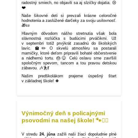
radostný smiech, no objavili sa aj slzičky dojatia. 😢
❤️
Naše šikovné deti si prevzali krásne celoročné
hodnotenia a zaslúžené darčeky za svoju usilovnosť.
🎁📜
Hlavným dôvodom nášho stretnutia však bola
slávnostná rozlúčka s budúcimi prváčikmi. Už
v septembri totiž prvýkrát zasadnú do školských
lavíc. 🏫✏️ O skvelú atmosféru sa postarali
mamičky, ktoré deťom pripravili bohaté občerstvenie
a nádhernú tortu. 🎂😋 Celú oslavu sme zavŕšili
spoločným spevom, tancom a tou pravou detskou
zábavou. 🎶🕺💃
Našim predškolákom prajeme úspešný štart
v základnej škole! 🍀
Rozlúčka
s
predškolákmi:
Dovidenia,
škôlka,
Výnimočný deň s policajnými
čaká
nás
psovodmi na našej škole! 🐾👮‍♂️
škola!
🎒
25. 6. 2026
✨:
V stredu
24. júna
zažili naši žiaci dopoludnie plné