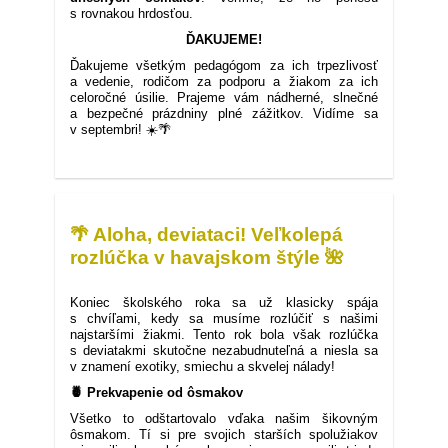
s rovnakou hrdosťou.
ĎAKUJEME!
Ďakujeme všetkým pedagógom za ich trpezlivosť
a vedenie, rodičom za podporu a žiakom za ich
celoročné úsilie. Prajeme vám nádherné, slnečné
a bezpečné prázdniny plné zážitkov. Vidíme sa
v septembri! ☀️🌴
📣
Slávnostné
ukončenie
školského
roka:
🌴 Aloha, deviataci! Veľkolepá
Oslávili
sme
rozlúčka v havajskom štýle 🌺
úspechy
a
30. 6. 2026
rozlúčili
Koniec školského roka sa už klasicky spája
sa
s chvíľami, kedy sa musíme rozlúčiť s našimi
s
najstaršími žiakmi. Tento rok bola však rozlúčka
deviatakmi:
s deviatakmi skutočne nezabudnuteľná a niesla sa
v znamení exotiky, smiechu a skvelej nálady!
🍍 Prekvapenie od ôsmakov
Všetko to odštartovalo vďaka našim šikovným
ôsmakom. Tí si pre svojich starších spolužiakov