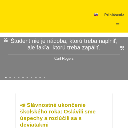
Prihlásenie
Úvod
Študent nie je nádoba, ktorú treba naplniť,
ale fakľa, ktorú treba zapáliť.
Carl Rogers
📣 Slávnostné ukončenie
školského roka: Oslávili sme
úspechy a rozlúčili sa s
deviatakmi