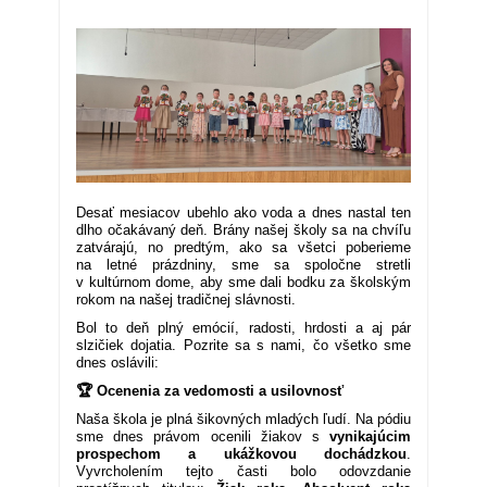
30. 6. 2026
Desať mesiacov ubehlo ako voda a dnes nastal ten
dlho očakávaný deň. Brány našej školy sa na chvíľu
zatvárajú, no predtým, ako sa všetci poberieme
na letné prázdniny, sme sa spoločne stretli
v kultúrnom dome, aby sme dali bodku za školským
rokom na našej tradičnej slávnosti.
Bol to deň plný emócií, radosti, hrdosti a aj pár
slzičiek dojatia. Pozrite sa s nami, čo všetko sme
dnes oslávili:
🏆 Ocenenia za vedomosti a usilovnosť
Naša škola je plná šikovných mladých ľudí. Na pódiu
sme dnes právom ocenili žiakov s
vynikajúcim
prospechom a ukážkovou dochádzkou
.
Vyvrcholením tejto časti bolo odovzdanie