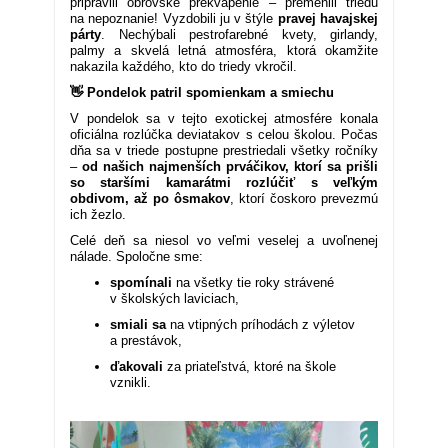
pripravili obrovské prekvapenie – premenili triedu
na nepoznanie! Vyzdobili ju v štýle
pravej havajskej
párty
. Nechýbali pestrofarebné kvety, girlandy,
palmy a skvelá letná atmosféra, ktorá okamžite
nakazila každého, kto do triedy vkročil.
👋 Pondelok patril spomienkam a smiechu
V pondelok sa v tejto exotickej atmosfére konala
oficiálna rozlúčka deviatakov s celou školou. Počas
dňa sa v triede postupne prestriedali všetky ročníky
–
od našich najmenších prváčikov, ktorí sa prišli
so staršími kamarátmi rozlúčiť s veľkým
obdivom, až po ôsmakov
, ktorí čoskoro prevezmú
ich žezlo.
Celé deň sa niesol vo veľmi veselej a uvoľnenej
nálade. Spoločne sme:
spomínali
na všetky tie roky strávené
v školských laviciach,
smiali sa
na vtipných príhodách z výletov
a prestávok,
ďakovali
za priateľstvá, ktoré na škole
vznikli.