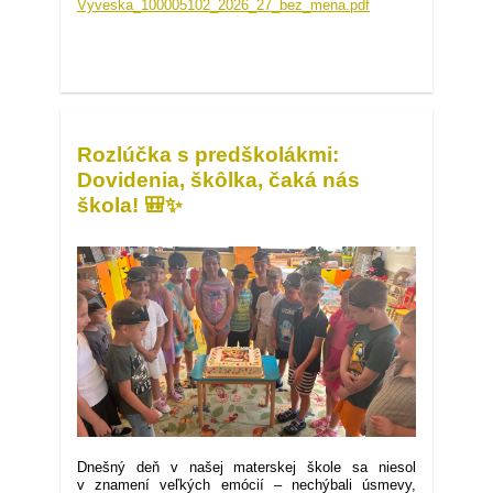
Vyveska_100005102_2026_27_bez_mena.pdf
Rozlúčka s predškolákmi:
Dovidenia, škôlka, čaká nás
škola! 🎒✨
25. 6. 2026
Dnešný deň v našej materskej škole sa niesol
v znamení veľkých emócií – nechýbali úsmevy,