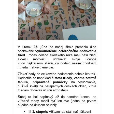
V utorok
23. júna
na našej škole prebehlo dlho
očakávané
vyhodnotenie celoročného bodovania
tried
. Počas celého školského roka mali naši žiaci
skvelú motiváciu udržiavať svoje učebne
v čo najkrajšom stave, čo dodalo našim chodbám
i triedam skvelú energiu.
Získať body do celkového hodnotenia nebolo len tak.
Hodnotila sa napríklad
čistota triedy, vzorne zotretá
tabuľa, pripravené pomôcky
na vyučovanie,
či
živé kvety
na parapetných doskách okien, ktoré
triedam dodávali útulnú atmosféru.
Súboj to bol napínavý až do samého konca, no
víťazné triedy mohli byť len dve (jedna na prvom
a jedna na druhom stupni):
🥇
1. stupeň:
Víťazmi sa stali naši šikovní