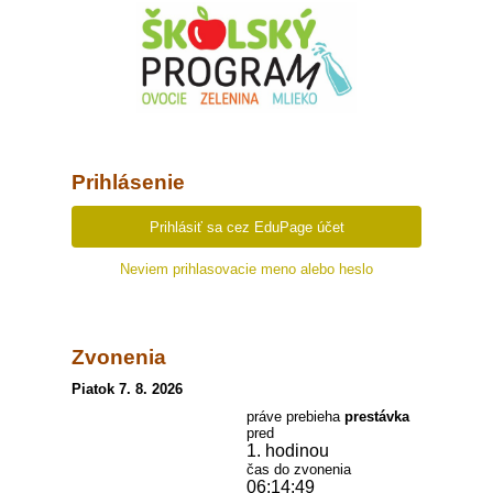
Prihlásenie
Prihlásiť sa cez EduPage účet
Neviem prihlasovacie meno alebo heslo
Zvonenia
Piatok 7. 8. 2026
práve prebieha
prestávka
pred
1. hodinou
čas do zvonenia
06:14:48