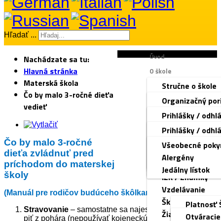
Hľadať ...
Úvod
Nachádzate sa tu:
Hlavná stránka
O škole
Materská škola
Stručne o škole
Dokumenty
Čo by malo 3-ročné dieťa
Manažment škol
Organizačný por
Základná škola a ŠKD
vedieť
Zamestnanci ško
Kolektívna zmlu
Prihlášky / odhl
Materská škola
Rada školy
Stratégia bez ná
Organizácia ško
Prihlášky / odhl
Školská jedáleň
Voľné pracovné
Školský poriado
Triednictvo
Čo by malo 3-ro
Čo by malo 3-ročné
Všeobecné poky
Tlačivá
Ochrana osobný
Správa o VVČ
Rozvrh hodín
pre žiako
dieťa zvládnuť pred
Zoznam potrieb
Alergény
Fotogaléria
Kontakt
Zmluvy, faktúry
príchodom do materskej
Zvonenie
pre deti 
iŠkVP
Jedálny lístok
školy
DÚ
IŽK / Známky
pre deti 
Vzdelávanie
(Manuál pre rodičov budúceho škôlkara)
Školská knižnica
Platnosť 
Stravovanie
– samostatne sa najesť (aspoň lyžicou),
Žiacky parlamen
iŠkVP
Otváracie
piť z pohára (nepoužívať kojeneckú fľašu), neodbiehať