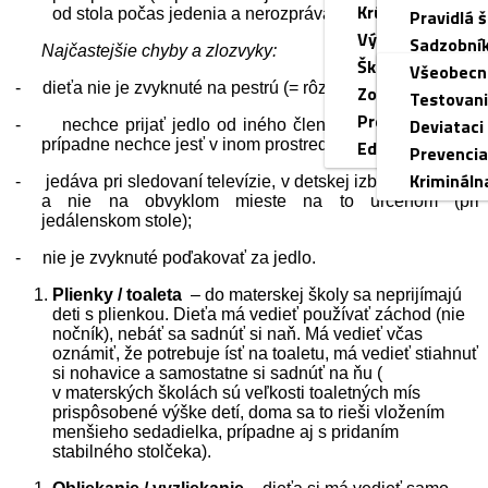
Krúžky
od stola počas jedenia a nerozprávať pri jedle.
Hodnoteni
Pravidlá š
Výchovný porad
Prierezov
Sadzobník
Najčastejšie chyby a zlozvyky:
Školský špeciál
Vzdelávan
Všeobecn
-
dieťa nie je zvyknuté na pestrú (= rôznorodú) stravu;
Zoznam učebný
Programy
Testovan
Prenájom telocv
Výchovný
Deviataci
-
nechce prijať jedlo od iného člena rodiny ako matky,
prípadne nechce jesť v inom prostredí ako doma;
Edupage - návo
Prevencia
Krimináln
-
jedáva pri sledovaní televízie, v detskej izbe a podobne,
a nie na obvyklom mieste na to určenom (pri
jedálenskom stole);
-
nie je zvyknuté poďakovať za jedlo.
Plienky / toaleta
– do materskej školy sa neprijímajú
deti s plienkou. Dieťa má vedieť používať záchod (nie
nočník), nebáť sa sadnúť si naň. Má vedieť včas
oznámiť, že potrebuje ísť na toaletu, má vedieť stiahnuť
si nohavice a samostatne si sadnúť na ňu (
v materských školách sú veľkosti toaletných mís
prispôsobené výške detí, doma sa to rieši vložením
menšieho sedadielka, prípadne aj s pridaním
stabilného stolčeka).