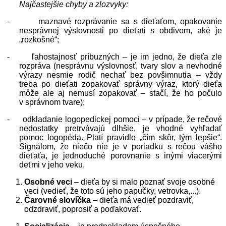
Najčastejšie chyby a zlozvyky:
-
maznavé rozprávanie sa s dieťaťom, opakovanie
nesprávnej výslovnosti po dieťati s obdivom, aké je
„rozkošné“;
-
ľahostajnosť príbuzných – je im jedno, že dieťa zle
rozpráva (nesprávnu výslovnosť, tvary slov a nevhodné
výrazy nesmie rodič nechať bez povšimnutia – vždy
treba po dieťati zopakovať správny výraz, ktorý dieťa
môže ale aj nemusí zopakovať – stačí, že ho počulo
v správnom tvare);
-
odkladanie logopedickej pomoci – v prípade, že rečové
nedostatky pretrvávajú dlhšie, je vhodné vyhľadať
pomoc logopéda. Platí pravidlo „čím skôr, tým lepšie“.
Signálom, že niečo nie je v poriadku s rečou vášho
dieťaťa, je jednoduché porovnanie s inými viacerými
deťmi v jeho veku.
Osobné veci
– dieťa by si malo poznať svoje osobné
veci (vedieť, že toto sú jeho papučky, vetrovka,...).
Čarovné slovíčka
– dieťa má vedieť pozdraviť,
odzdraviť, poprosiť a poďakovať.