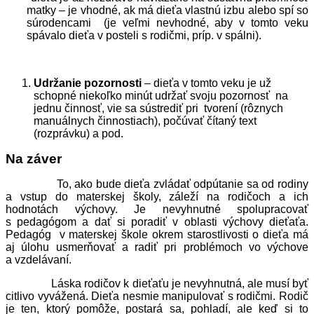
matky – je vhodné, ak má dieťa vlastnú izbu alebo spí so
súrodencami (je veľmi nevhodné, aby v tomto veku
spávalo dieťa v posteli s rodičmi, príp. v spálni).
Udržanie pozornosti
– dieťa v tomto veku je už
schopné niekoľko minút udržať svoju pozornosť na
jednu činnosť, vie sa sústrediť pri tvorení (rôznych
manuálnych činnostiach), počúvať čítaný text
(rozprávku) a pod.
Na záver
To, ako bude dieťa zvládať odpútanie sa od rodiny
a vstup do materskej školy, záleží na rodičoch a ich
hodnotách výchovy. Je nevyhnutné spolupracovať
s pedagógom a dať si poradiť v oblasti výchovy dieťaťa.
Pedagóg v materskej škole okrem starostlivosti o dieťa má
aj úlohu usmerňovať a radiť pri problémoch vo výchove
a vzdelávaní.
Láska rodičov k dieťaťu je nevyhnutná, ale musí byť
citlivo vyvážená. Dieťa nesmie manipulovať s rodičmi. Rodič
je ten, ktorý pomôže, postará sa, pohladí, ale keď si to