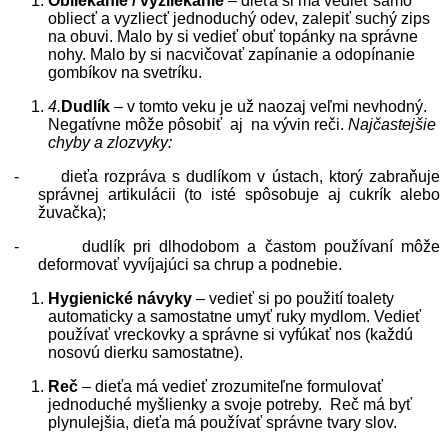
Obliekanie / vyzliekanie
– dieťa si má vedieť samo
obliecť a vyzliecť jednoduchý odev, zalepiť suchý zips
na obuvi. Malo by si vedieť obuť topánky na správne
nohy. Malo by si nacvičovať zapínanie a odopínanie
gombíkov na svetríku.
4.
Dudlík
– v tomto veku je už naozaj veľmi nevhodný.
Negatívne môže pôsobiť aj na vývin reči.
Najčastejšie
chyby a zlozvyky:
-
dieťa rozpráva s dudlíkom v ústach, ktorý zabraňuje
správnej artikulácii (to isté spôsobuje aj cukrík alebo
žuvačka);
-
dudlík pri dlhodobom a častom používaní môže
deformovať vyvíjajúci sa chrup a podnebie.
Hygienické návyky
– vedieť si po použití toalety
automaticky a samostatne umyť ruky mydlom. Vedieť
používať vreckovky a správne si vyfúkať nos (každú
nosovú dierku samostatne).
Reč
– dieťa má vedieť zrozumiteľne formulovať
jednoduché myšlienky a svoje potreby. Reč má byť
plynulejšia, dieťa má používať správne tvary slov.