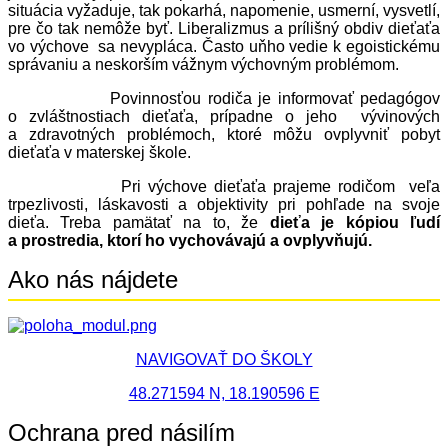
situácia vyžaduje, tak pokarhá, napomenie, usmerní, vysvetlí,
pre čo tak nemôže byť. Liberalizmus a prílišný obdiv dieťaťa
vo výchove sa nevypláca. Často uňho vedie k egoistickému
správaniu a neskorším vážnym výchovným problémom.
Povinnosťou rodiča je informovať pedagógov
o zvláštnostiach dieťaťa, prípadne o jeho vývinových
a zdravotných problémoch, ktoré môžu ovplyvniť pobyt
dieťaťa v materskej škole.
Pri výchove dieťaťa prajeme rodičom veľa
trpezlivosti, láskavosti a objektivity pri pohľade na svoje
dieťa. Treba pamätať na to, že
dieťa je kópiou ľudí
a prostredia, ktorí ho vychovávajú a ovplyvňujú.
Ako nás nájdete
NAVIGOVAŤ DO ŠKOLY
48.271594 N, 18.190596 E
Ochrana pred násilím