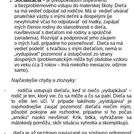
Socializácia
– je predpokladom úspešného
a bezproblémového vstupu do materskej školy. Dieťa
sa má vedieť odpútať od rodičov. Má si vedieť utvárať
priateľské väzby s inými deťmi a dospelými (je
nevyhnutné včas ho odpútavať od matky, zapájať
iných členov rodiny do starostlivosti o dieťa,
navštevovať s dieťaťom iné rodiny a spoločné
zariadenia). Rozvíjať a podporovať jeho záujem
o iných ľudí, prípadne ho posmeľovať. Dieťa sa má
vedieť podeliť s hračkou s iným dieťaťom, nemá si
„vydupávať“ pozornosť a ústupčivosť zo strany
dospelých (problematickým môže byť obdobie vzdoru
vo veku cca 3 rokov – trvá niekoľko mesiacov, odznie
samo).
Najčastejšie chyby a zlozvyky:
-
rodičia ustupujú dieťaťu, keď si niečo „vydupkáva“ –
rodič je ten, ktorý vie, čo sa môže a čo sa patrí. Dieťa sa
to ešte len učí. V prípade takéhoto „vystrájania“ je
najvhodnejšie zaujať pozornosť dieťaťa niečím iným,
pôsobiť pokojne ale rozhodne, prípadne si ho počas
„amoku“ naoko nevšímať. Krik, bitka, vyhrážanie sa
málokedy pomôžu, skôr situáciu vyhrotia a skomplikujú.
-
dieťa je až nezdravo naviazané na sústavnú prítomnosť