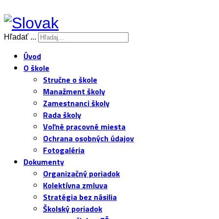
Hľadať ...
Úvod
O škole
Stručne o škole
Manažment školy
Zamestnanci školy
Rada školy
Voľné pracovné miesta
Ochrana osobných údajov
Fotogaléria
Dokumenty
Organizačný poriadok
Kolektívna zmluva
Stratégia bez násilia
Školský poriadok