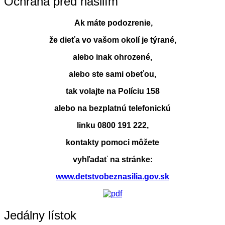
Ochrana pred násilím
Ak máte podozrenie,
že dieťa vo vašom okolí je týrané,
alebo inak ohrozené,
alebo ste sami obeťou,
tak volajte na Políciu 158
alebo na bezplatnú telefonickú
linku 0800 191 222,
kontakty pomoci môžete
vyhľadať na stránke:
www.detstvobeznasilia.gov.sk
Jedálny lístok