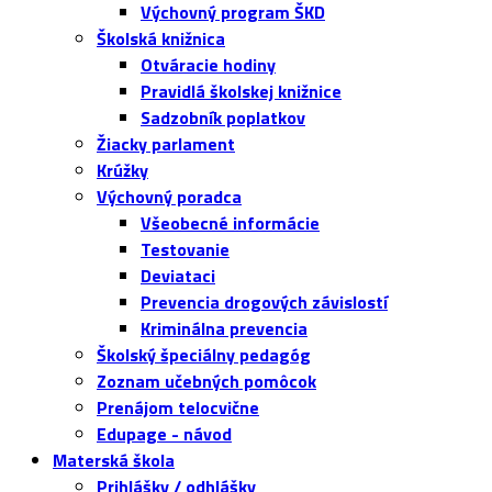
Výchovný program ŠKD
Školská knižnica
Otváracie hodiny
Pravidlá školskej knižnice
Sadzobník poplatkov
Žiacky parlament
Krúžky
Výchovný poradca
Všeobecné informácie
Testovanie
Deviataci
Prevencia drogových závislostí
Kriminálna prevencia
Školský špeciálny pedagóg
Zoznam učebných pomôcok
Prenájom telocvične
Edupage - návod
Materská škola
Prihlášky / odhlášky