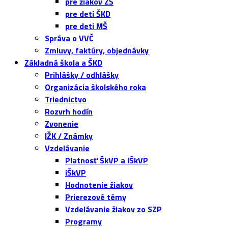
pre žiakov ZŠ
pre deti ŠKD
pre deti MŠ
Správa o VVČ
Zmluvy, faktúry, objednávky
Základná škola a ŠKD
Prihlášky / odhlášky
Organizácia školského roka
Triednictvo
Rozvrh hodín
Zvonenie
IŽK / Známky
Vzdelávanie
Platnosť ŠkVP a iŠkVP
iŠkVP
Hodnotenie žiakov
Prierezové témy
Vzdelávanie žiakov zo SZP
Programy