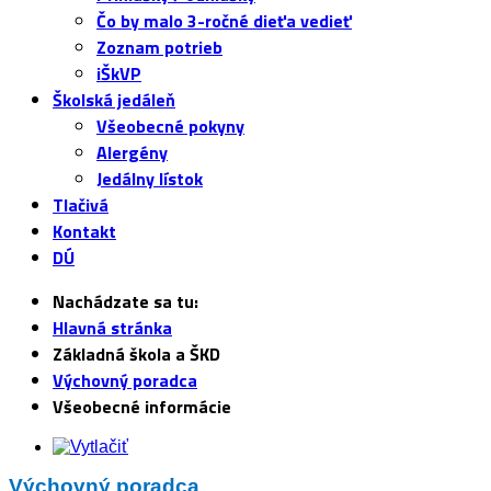
Čo by malo 3-ročné dieťa vedieť
Zoznam potrieb
iŠkVP
Školská jedáleň
Všeobecné pokyny
Alergény
Jedálny lístok
Tlačivá
Kontakt
DÚ
Nachádzate sa tu:
Hlavná stránka
Základná škola a ŠKD
Výchovný poradca
Všeobecné informácie
Výchovný poradca