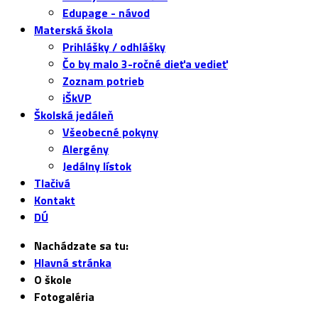
Edupage - návod
Materská škola
Prihlášky / odhlášky
Čo by malo 3-ročné dieťa vedieť
Zoznam potrieb
iŠkVP
Školská jedáleň
Všeobecné pokyny
Alergény
Jedálny lístok
Tlačivá
Kontakt
DÚ
Nachádzate sa tu:
Hlavná stránka
O škole
Fotogaléria