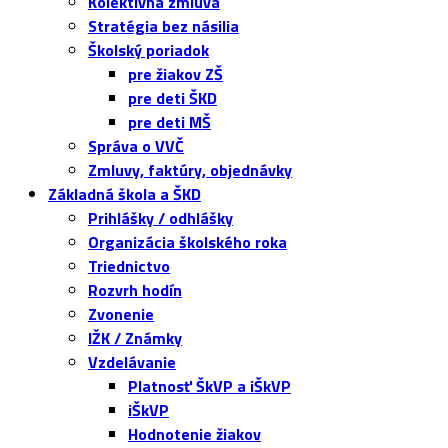
Kolektívna zmluva
Stratégia bez násilia
Školský poriadok
pre žiakov ZŠ
pre deti ŠKD
pre deti MŠ
Správa o VVČ
Zmluvy, faktúry, objednávky
Základná škola a ŠKD
Prihlášky / odhlášky
Organizácia školského roka
Triednictvo
Rozvrh hodín
Zvonenie
IŽK / Známky
Vzdelávanie
Platnosť ŠkVP a iŠkVP
iŠkVP
Hodnotenie žiakov