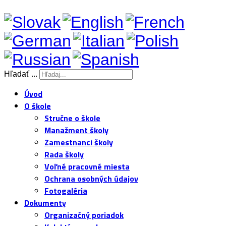
Hľadať ...
Úvod
O škole
Stručne o škole
Manažment školy
Zamestnanci školy
Rada školy
Voľné pracovné miesta
Ochrana osobných údajov
Fotogaléria
Dokumenty
Organizačný poriadok