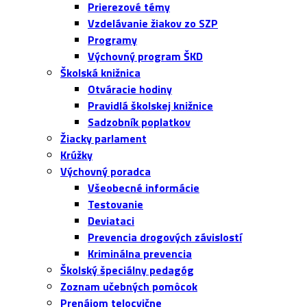
Prierezové témy
Vzdelávanie žiakov zo SZP
Programy
Výchovný program ŠKD
Školská knižnica
Otváracie hodiny
Pravidlá školskej knižnice
Sadzobník poplatkov
Žiacky parlament
Krúžky
Výchovný poradca
Všeobecné informácie
Testovanie
Deviataci
Prevencia drogových závislostí
Kriminálna prevencia
Školský špeciálny pedagóg
Zoznam učebných pomôcok
Prenájom telocvične