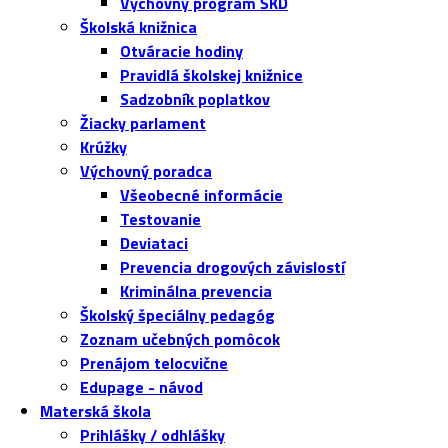
Výchovný program ŠKD
Školská knižnica
Otváracie hodiny
Pravidlá školskej knižnice
Sadzobník poplatkov
Žiacky parlament
Krúžky
Výchovný poradca
Všeobecné informácie
Testovanie
Deviataci
Prevencia drogových závislostí
Kriminálna prevencia
Školský špeciálny pedagóg
Zoznam učebných pomôcok
Prenájom telocvične
Edupage - návod
Materská škola
Prihlášky / odhlášky