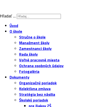
Hľadať ...
Úvod
O škole
Stručne o škole
Manažment školy
Zamestnanci školy
Rada školy
Voľné pracovné miesta
Ochrana osobných údajov
Fotogaléria
Dokumenty
Organizačný poriadok
Kolektívna zmluva
Stratégia bez násilia
Školský poriadok
pre žiakov ZŠ