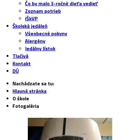
Čo by malo 3-ročné dieťa vedieť
Zoznam potrieb
iŠkVP
Školská jedáleň
Všeobecné pokyny
Alergény
Jedálny lístok
Tlačivá
Kontakt
DÚ
Nachádzate sa tu:
Hlavná stránka
O škole
Fotogaléria