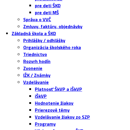
pre deti ŠKD
pre deti MŠ
Správa o VVČ
Zmluvy, faktúry, objednávky
Základná škola a ŠKD
Prihlášky / odhlášky
Organizácia školského roka
Triednictvo
Rozvrh hodín
Zvonenie
IŽK / Známky
Vzdelávanie
Platnosť ŠkVP a iŠkVP
iŠkVP
Hodnotenie žiakov
Prierezové témy
Vzdelávanie žiakov zo SZP
Programy