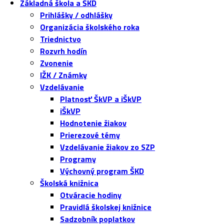
Základná škola a ŠKD
Prihlášky / odhlášky
Organizácia školského roka
Triednictvo
Rozvrh hodín
Zvonenie
IŽK / Známky
Vzdelávanie
Platnosť ŠkVP a iŠkVP
iŠkVP
Hodnotenie žiakov
Prierezové témy
Vzdelávanie žiakov zo SZP
Programy
Výchovný program ŠKD
Školská knižnica
Otváracie hodiny
Pravidlá školskej knižnice
Sadzobník poplatkov