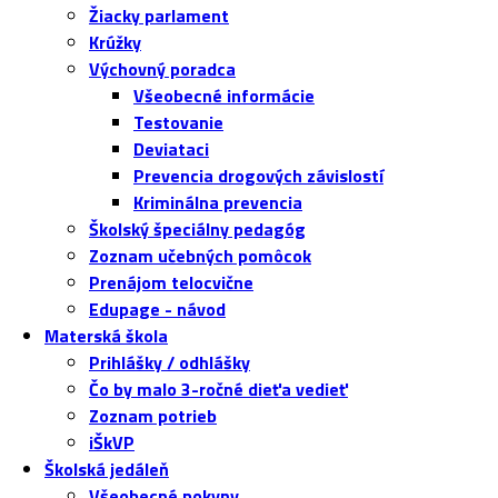
Žiacky parlament
Krúžky
Výchovný poradca
Všeobecné informácie
Testovanie
Deviataci
Prevencia drogových závislostí
Kriminálna prevencia
Školský špeciálny pedagóg
Zoznam učebných pomôcok
Prenájom telocvične
Edupage - návod
Materská škola
Prihlášky / odhlášky
Čo by malo 3-ročné dieťa vedieť
Zoznam potrieb
iŠkVP
Školská jedáleň
Všeobecné pokyny