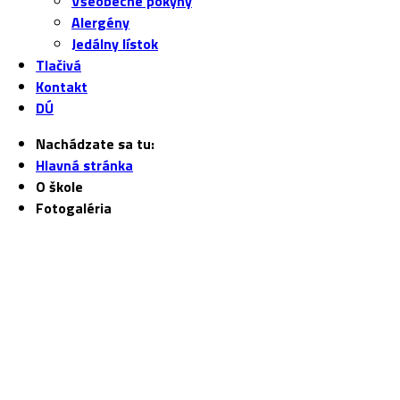
Všeobecné pokyny
Alergény
Jedálny lístok
Tlačivá
Kontakt
DÚ
Nachádzate sa tu:
Hlavná stránka
O škole
Fotogaléria