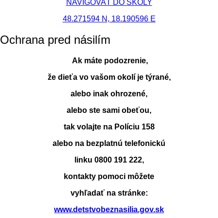
NAVIGOVAŤ DO ŠKOLY
48.271594 N, 18.190596 E
Ochrana pred násilím
Ak máte podozrenie,
že dieťa vo vašom okolí je týrané,
alebo inak ohrozené,
alebo ste sami obeťou,
tak volajte na Políciu 158
alebo na bezplatnú telefonickú
linku 0800 191 222,
kontakty pomoci môžete
vyhľadať na stránke:
www.detstvobeznasilia.gov.sk