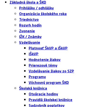
Základná škola a ŠKD
Prihlášky / odhlášky
Organizácia školského roka
Triednictvo
Rozvrh hodín
Zvonenie
IŽK / Známky
Vzdelávanie
Platnosť ŠkVP a iŠkVP
iŠkVP
Hodnotenie žiakov
Prierezové témy
Vzdelávanie žiakov zo SZP
Programy
Výchovný program ŠKD
Školská knižnica
Otváracie hodiny
Pravidlá školskej knižnice
Sadzobník poplatkov