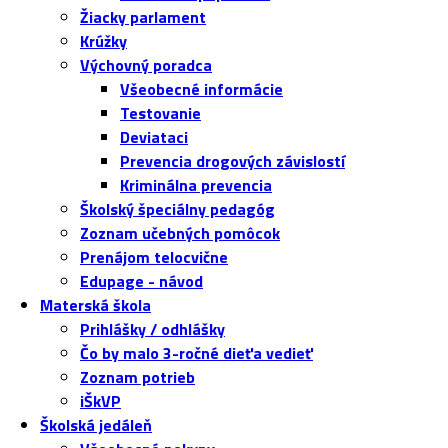
Žiacky parlament
Krúžky
Výchovný poradca
Všeobecné informácie
Testovanie
Deviataci
Prevencia drogových závislostí
Kriminálna prevencia
Školský špeciálny pedagóg
Zoznam učebných pomôcok
Prenájom telocvične
Edupage - návod
Materská škola
Prihlášky / odhlášky
Čo by malo 3-ročné dieťa vedieť
Zoznam potrieb
iŠkVP
Školská jedáleň