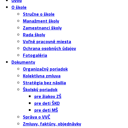
Úvod
O škole
Stručne o škole
Manažment školy
Zamestnanci školy
Rada školy
Voľné pracovné miesta
Ochrana osobných údajov
Fotogaléria
Dokumenty
Organizačný poriadok
Kolektívna zmluva
Stratégia bez násilia
Školský poriadok
pre žiakov ZŠ
pre deti ŠKD
pre deti MŠ
Správa o VVČ
Zmluvy, faktúry, objednávky