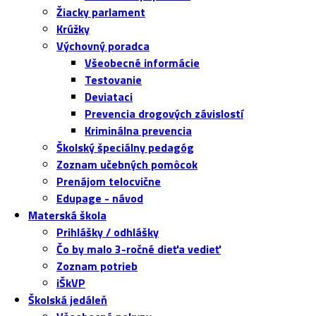
Žiacky parlament
Krúžky
Výchovný poradca
Všeobecné informácie
Testovanie
Deviataci
Prevencia drogových závislostí
Kriminálna prevencia
Školský špeciálny pedagóg
Zoznam učebných pomôcok
Prenájom telocvične
Edupage - návod
Materská škola
Prihlášky / odhlášky
Čo by malo 3-ročné dieťa vedieť
Zoznam potrieb
iŠkVP
Školská jedáleň