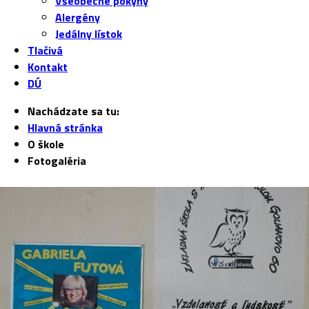
Všeobecné pokyny
Alergény
Jedálny lístok
Tlačivá
Kontakt
DÚ
Nachádzate sa tu:
Hlavná stránka
O škole
Fotogaléria