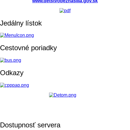
www.detstvobeznasilia.gov.sk
Jedálny lístok
Cestovné poriadky
Odkazy
Dostupnosť servera