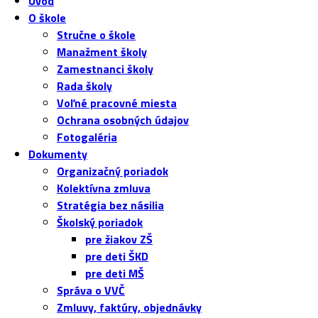
Úvod
O škole
Stručne o škole
Manažment školy
Zamestnanci školy
Rada školy
Voľné pracovné miesta
Ochrana osobných údajov
Fotogaléria
Dokumenty
Organizačný poriadok
Kolektívna zmluva
Stratégia bez násilia
Školský poriadok
pre žiakov ZŠ
pre deti ŠKD
pre deti MŠ
Správa o VVČ
Zmluvy, faktúry, objednávky