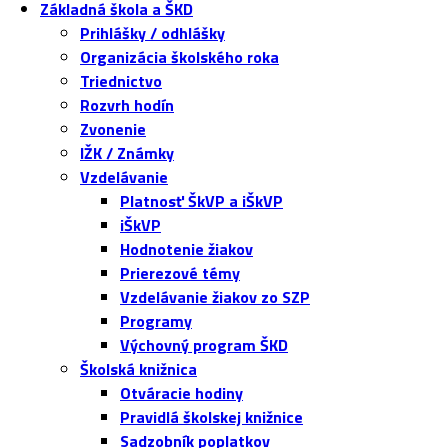
Základná škola a ŠKD
Prihlášky / odhlášky
Organizácia školského roka
Triednictvo
Rozvrh hodín
Zvonenie
IŽK / Známky
Vzdelávanie
Platnosť ŠkVP a iŠkVP
iŠkVP
Hodnotenie žiakov
Prierezové témy
Vzdelávanie žiakov zo SZP
Programy
Výchovný program ŠKD
Školská knižnica
Otváracie hodiny
Pravidlá školskej knižnice
Sadzobník poplatkov