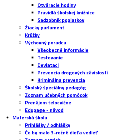
Otváracie hodiny
Pravidlá školskej knižnice
Sadzobník poplatkov
Žiacky parlament
Krúžky
Výchovný poradca
Všeobecné informácie
Testovanie
Deviataci
Prevencia drogových závislostí
Kriminálna prevencia
Školský špeciálny pedagóg
Zoznam učebných pomôcok
Prenájom telocvične
Edupage - návod
Materská škola
Prihlášky / odhlášky
Čo by malo 3-ročné dieťa vedieť