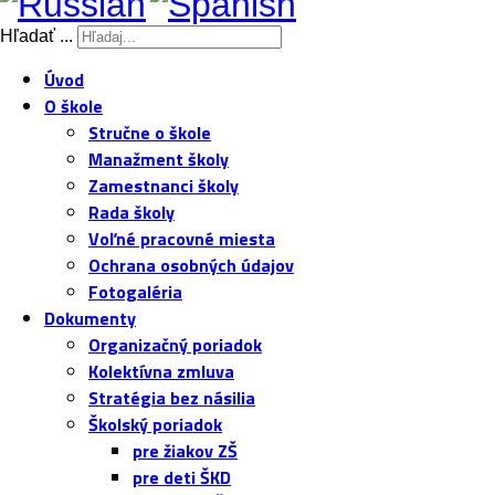
Hľadať ...
Úvod
O škole
Stručne o škole
Manažment školy
Zamestnanci školy
Rada školy
Voľné pracovné miesta
Ochrana osobných údajov
Fotogaléria
Dokumenty
Organizačný poriadok
Kolektívna zmluva
Stratégia bez násilia
Školský poriadok
pre žiakov ZŠ
pre deti ŠKD