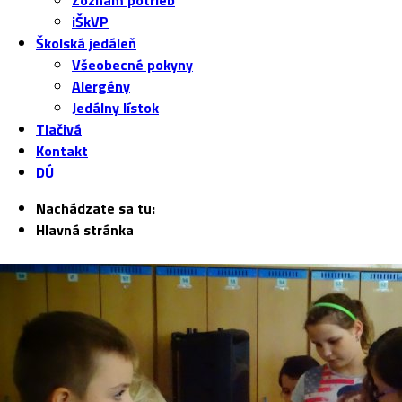
Zoznam potrieb
iŠkVP
Školská jedáleň
Všeobecné pokyny
Alergény
Jedálny lístok
Tlačivá
Kontakt
DÚ
Nachádzate sa tu:
Hlavná stránka