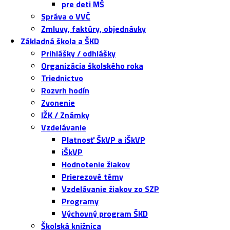
pre deti MŠ
Správa o VVČ
Zmluvy, faktúry, objednávky
Základná škola a ŠKD
Prihlášky / odhlášky
Organizácia školského roka
Triednictvo
Rozvrh hodín
Zvonenie
IŽK / Známky
Vzdelávanie
Platnosť ŠkVP a iŠkVP
iŠkVP
Hodnotenie žiakov
Prierezové témy
Vzdelávanie žiakov zo SZP
Programy
Výchovný program ŠKD
Školská knižnica