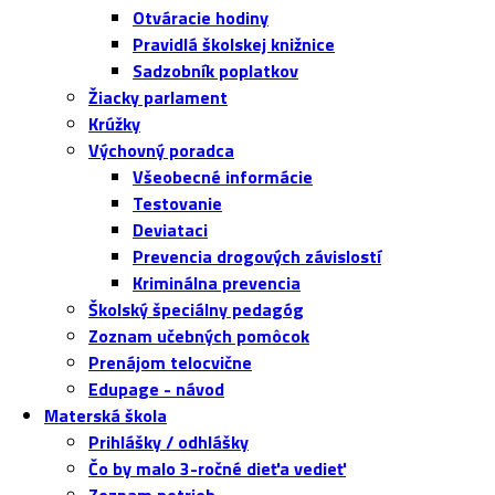
Otváracie hodiny
Pravidlá školskej knižnice
Sadzobník poplatkov
Žiacky parlament
Krúžky
Výchovný poradca
Všeobecné informácie
Testovanie
Deviataci
Prevencia drogových závislostí
Kriminálna prevencia
Školský špeciálny pedagóg
Zoznam učebných pomôcok
Prenájom telocvične
Edupage - návod
Materská škola
Prihlášky / odhlášky
Čo by malo 3-ročné dieťa vedieť