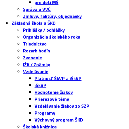
pre deti MŠ
Správa o VVČ
Zmluvy, faktúry, objednávky
Základná škola a ŠKD
Prihlášky / odhlášky
Organizácia školského roka
Triednictvo
Rozvrh hodín
Zvonenie
IŽK / Známky
Vzdelávanie
Platnosť ŠkVP a iŠkVP
iŠkVP
Hodnotenie žiakov
Prierezové témy
Vzdelávanie žiakov zo SZP
Programy
Výchovný program ŠKD
Školská knižnica