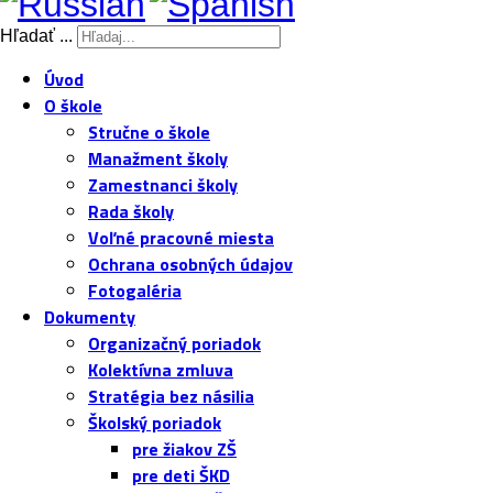
Hľadať ...
Úvod
O škole
Stručne o škole
Manažment školy
Zamestnanci školy
Rada školy
Voľné pracovné miesta
Ochrana osobných údajov
Fotogaléria
Dokumenty
Organizačný poriadok
Kolektívna zmluva
Stratégia bez násilia
Školský poriadok
pre žiakov ZŠ
pre deti ŠKD