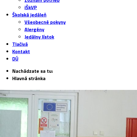
Zoznam potrieb
iŠkVP
Školská jedáleň
Všeobecné pokyny
Alergény
Jedálny lístok
Tlačivá
Kontakt
DÚ
Nachádzate sa tu:
Hlavná stránka