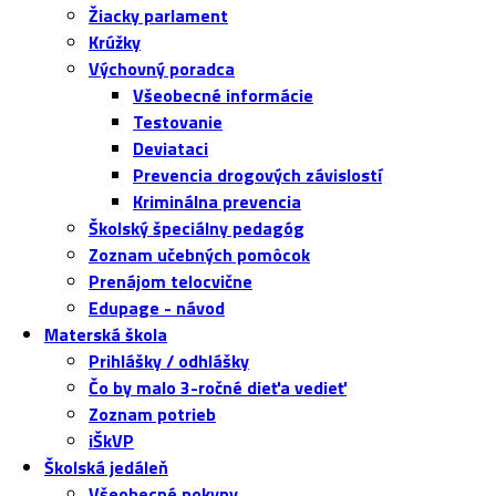
Žiacky parlament
Krúžky
Výchovný poradca
Všeobecné informácie
Testovanie
Deviataci
Prevencia drogových závislostí
Kriminálna prevencia
Školský špeciálny pedagóg
Zoznam učebných pomôcok
Prenájom telocvične
Edupage - návod
Materská škola
Prihlášky / odhlášky
Čo by malo 3-ročné dieťa vedieť
Zoznam potrieb
iŠkVP
Školská jedáleň
Všeobecné pokyny