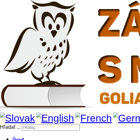
Hľadať ...
Úvod