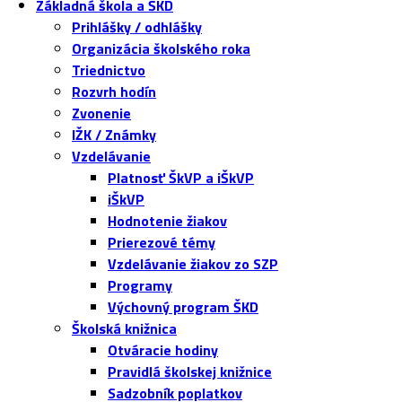
Základná škola a ŠKD
Prihlášky / odhlášky
Organizácia školského roka
Triednictvo
Rozvrh hodín
Zvonenie
IŽK / Známky
Vzdelávanie
Platnosť ŠkVP a iŠkVP
iŠkVP
Hodnotenie žiakov
Prierezové témy
Vzdelávanie žiakov zo SZP
Programy
Výchovný program ŠKD
Školská knižnica
Otváracie hodiny
Pravidlá školskej knižnice
Sadzobník poplatkov